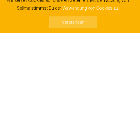
Wir setzen Cookies auf unseren Seiten ein. Mit der Nutzung von
Für Verkäufer
Sellma stimmst Du der
Verwendung von Cookies zu.
Maschine verkaufen
Verstanden
Konditionen für Verkäufer
Großkunden
Termin vereinbaren
Hilfe
Kontakt
Für Käufer
Erweiterte Gewährleistung
Termin vereinbaren
Hilfe
Als Händler registrieren
Kontakt