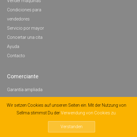
Vender maquinas
Condiciones para
vendedores
Servicio por mayor
Concertar una cita
Ayuda
Contacto
Comerciante
Garantía ampliada
Concertar una cita
Wir setzen Cookies auf unseren Seiten ein. Mit der Nutzung von
Ayuda
Sellma stimmst Du der
Verwendung von Cookies zu.
Regístrese como
comerciante
Verstanden
Contacto