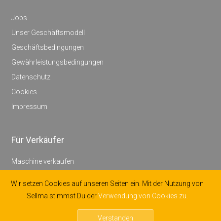
Jobs
Unser Geschäftsmodell
Geschäftsbedingungen
Gewährleistungsbedingungen
Datenschutz
Cookies
Impressum
Für Verkäufer
Maschine verkaufen
Konditionen für Verkäufer
Wir setzen Cookies auf unseren Seiten ein. Mit der Nutzung von
Großkunden
Sellma stimmst Du der
Verwendung von Cookies zu.
Termin vereinbaren
Verstanden
Hilfe