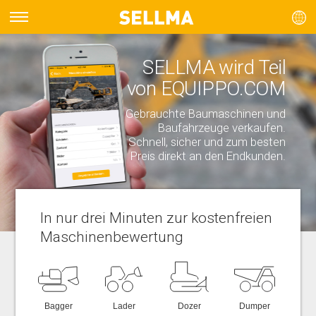
SELLMA wird Teil
von EQUIPPO.COM
Gebrauchte Baumaschinen und
Baufahrzeuge verkaufen.
Schnell, sicher und zum besten
Preis direkt an den Endkunden.
In nur drei Minuten zur kostenfreien
Maschinenbewertung
Bagger
Lader
Dozer
Dumper